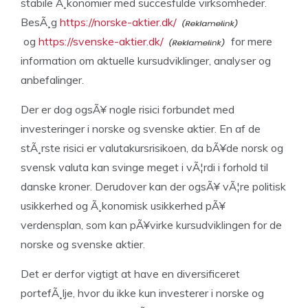
stabile Ã¸konomier med succesfulde virksomheder.
BesÃ¸g
https://norske-aktier.dk/
og
https://svenske-aktier.dk/
for mere
information om aktuelle kursudviklinger, analyser og
anbefalinger.
Der er dog ogsÃ¥ nogle risici forbundet med
investeringer i norske og svenske aktier. En af de
stÃ¸rste risici er valutakursrisikoen, da bÃ¥de norsk og
svensk valuta kan svinge meget i vÃ¦rdi i forhold til
danske kroner. Derudover kan der ogsÃ¥ vÃ¦re politisk
usikkerhed og Ã¸konomisk usikkerhed pÃ¥
verdensplan, som kan pÃ¥virke kursudviklingen for de
norske og svenske aktier.
Det er derfor vigtigt at have en diversificeret
portefÃ¸lje, hvor du ikke kun investerer i norske og