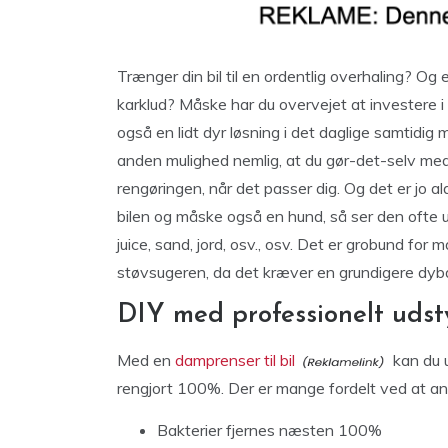
Trænger din bil til en ordentlig overhaling? O
karklud? Måske har du overvejet at investere i 
også en lidt dyr løsning i det daglige samtidig m
anden mulighed nemlig, at du gør-det-selv med
rengøringen, når det passer dig. Og det er jo ald
bilen og måske også en hund, så ser den ofte u
juice, sand, jord, osv., osv. Det er grobund for
støvsugeren, da det kræver en grundigere dyb
DIY med professionelt udst
Med en
damprenser til bil
kan du u
rengjort 100%. Der er mange fordelt ved at ans
Bakterier fjernes næsten 100%