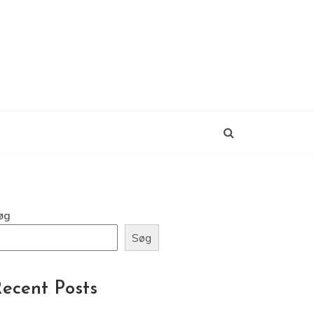
øg
Søg
ecent Posts