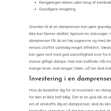
Rengøringen klares uden brug af kemikali
Grundigere rengøring
Grunden til at en damprenser kan gøre grundige
ikke kun fjerner skidtet, ligesom en støvsuge
damprenser får du en høj sugeevne og med de 
renses stoffet samtidig meget effektivt. Væske
kan gøre rent med god samvittighed over for kl
masse giftige dampe, man kan indånde, når man s
mange timer, man bruger i bilen, så her skal in
Investering i en damprense
Hvis du beslutter dig for at investere i en damp
for den er ikke helt billig. Det er en god idé 
om at anskaffe dig en damprenser, skal du sikre
forskellige størrelser, så det bør være muligt at