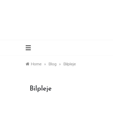
Skip
to
content
Home
»
Blog
»
Bilpleje
Bilpleje