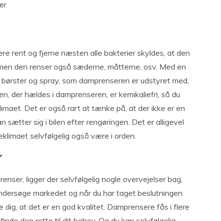
er
re rent og fjerne næsten alle bakterier skyldes, at den
r, men den renser også sæderne, måtterne, osv. Med en
børster og spray, som damprenseren er udstyret med,
n, der hældes i damprenseren, er kemikaliefri, så du
imaet. Det er også rart at tænke på, at der ikke er en
ætter sig i bilen efter rengøringen. Det er alligevel
deklimaet selvfølgelig også være i orden.
r
renser, ligger der selvfølgelig nogle overvejelser bag,
at undersøge markedet og når du har taget beslutningen
 dig, at det er en god kvalitet. Damprensere fås i flere
 finde den rette til dit behov. Og du kan selvfølgelig